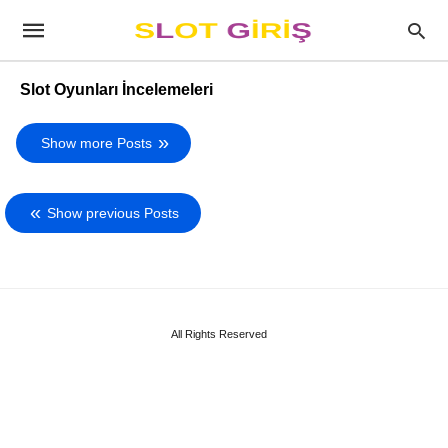
Slot Oyunları İncelemeleri
Show more Posts
Show previous Posts
All Rights Reserved