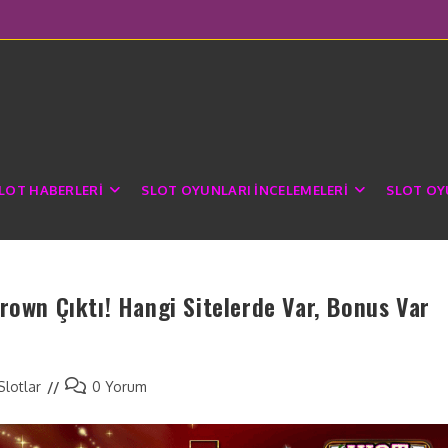
LOT HABERLERI
SLOT OYUNLARI İNCELEMELERI
SLOT OY
rown Çıktı! Hangi Sitelerde Var, Bonus Var
Post
Slotlar
0 Yorum
comments: