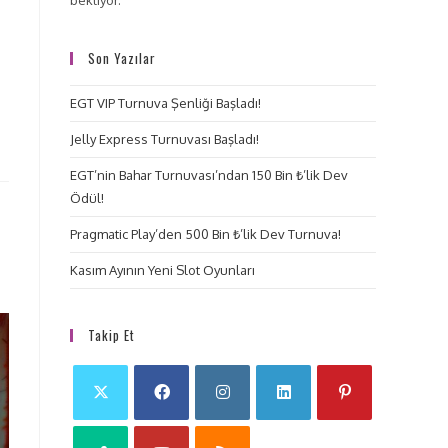
bekliyor.
Son Yazılar
EGT VIP Turnuva Şenliği Başladı!
Jelly Express Turnuvası Başladı!
EGT’nin Bahar Turnuvası’ndan 150 Bin ₺’lik Dev
Ödül!
Pragmatic Play’den 500 Bin ₺’lik Dev Turnuva!
Kasım Ayının Yeni Slot Oyunları
Takip Et