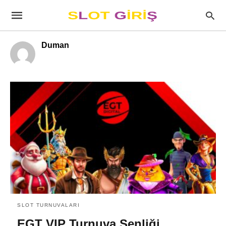
Duman
SLOT TURNUVALARI
EGT VIP Turnuva Şenliği