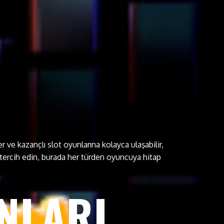
er ve kazançlı slot oyunlarına kolayca ulaşabilir,
nı tercih edin, burada her türden oyuncuya hitap
NLARI