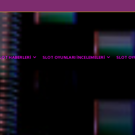
LOT HABERLERI
SLOT OYUNLARI İNCELEMELERI
SLOT OY